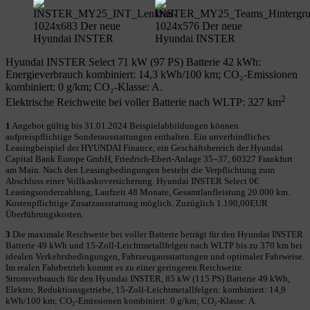
Hyundai INSTER Select 71 kW (97 PS) Batterie 42 kWh:
Energieverbrauch kombiniert: 14,3 kWh/100 km; CO₂-Emissionen
kombiniert: 0 g/km; CO₂-Klasse: A.
2
Elektrische Reichweite bei voller Batterie nach WLTP: 327 km
1
Angebot gültig bis 31.01.2024 Beispielabbildungen können
aufpreispflichtige Sonderausstattungen enthalten. Ein unverbindliches
Leasingbeispiel der HYUNDAI Finance, ein Geschäftsbereich der Hyundai
Capital Bank Europe GmbH, Friedrich-Ebert-Anlage 35–37, 60327 Frankfurt
am Main. Nach den Leasingbedingungen besteht die Verpflichtung zum
Abschluss einer Vollkaskoversicherung. Hyundai INSTER Select 0€
Leasingsonderzahlung, Laufzeit 48 Monate, Gesamtlaufleistung 20.000 km.
Kostenpflichtige Zusatzausstattung möglich. Zuzüglich 1.190,00EUR
Überführungskosten.
3
Die maximale Reichweite bei voller Batterie beträgt für den Hyundai INSTER
Batterie 49 kWh und 15-Zoll-Leichtmetallfelgen nach WLTP bis zu 370 km bei
idealen Verkehrsbedingungen, Fahrzeugausstattungen und optimaler Fahrweise.
Im realen Fahrbetrieb kommt es zu einer geringeren Reichweite.
Stromverbrauch für den Hyundai INSTER, 85 kW (115 PS) Batterie 49 kWh,
Elektro, Reduktionsgetriebe, 15-Zoll-Leichtmetallfelgen: kombiniert: 14,9
kWh/100 km; CO₂-Emissionen kombiniert: 0 g/km; CO₂-Klasse: A.