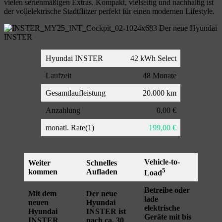
vielen serienmäßigen Extras. Kompakt, vielseitig und nachhaltig ist
der vollelektrische Stadtflitzer perfekt für einen modernen Lifestyle.
Hyundai INSTER
42 kWh Select
Laufzeit
48 Monate
Gesamtlaufleistung
20.000 km
Anzahlung
0,00 €
monatl. Rate(1)
199,00 €
Vehicle-to-
Weiter
Schnelles
5
kommen
Aufladen
Load
Betreibe oder
Mit dem
Der neue
lade
neuen
Hyundai
elektrische
Hyundai
INSTER ist
Geräte mit bis
INSTER
nach ca. 30