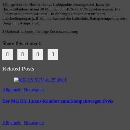
4
Entsprechende Hochleistungs-Ladepunkte vorausgesetzt, kann die
Hochvoltbatterie in nur 30 Minuten von 10% auf 80% geladen werden. Die
Ladezeiten können variieren – in Abhängigkeit von den örtlichen
Ladebedingungen (z.B. Art und Zustand der Ladesäule, Batterietemperatur oder
Umgebungstemperatur).
5
Optional, aufpreispflichtige Zusatzausstattung
Share this content:
Related Posts
Allgemein
,
Neuwagen
Der MG HS: Luxus-Komfort zum Kompaktwagen-Preis
Allgemein
,
Neuwagen