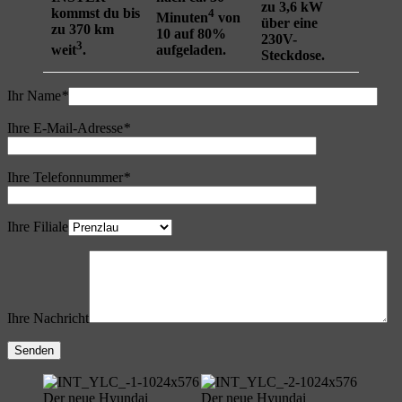
zu 3,6 kW
kommst du bis
4
Minuten
von
über eine
zu 370 km
10 auf 80%
230V-
3
weit
.
aufgeladen.
Steckdose.
Ihr Name
*
Ihre E-Mail-Adresse
*
Ihre Telefonnummer
*
Ihre Filiale
Ihre Nachricht