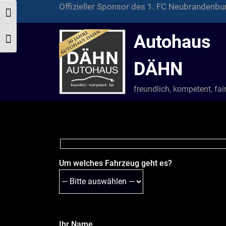
Skip
Offizieller Sponsor des 1. FC Neubrandenbu
Toggle High Contrast
to
content
Autohaus
Toggle Font size
DÄHN
freundlich, kompetent, fai
Um welches Fahrzeug geht es?
Ihr Name