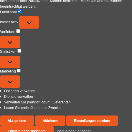
nicht erteilst oder zurückziehst, können bestimmte Merkmale und Funktionen
beeinträchtigt werden.
Funktional
Funktional
Immer aktiv
Vorlieben
Vorlieben
Statistiken
Statistiken
Marketing
Marketing
Optionen verwalten
Dienste verwalten
Verwalten Sie {vendor_count} Lieferanten
Lesen Sie mehr über diese Zwecke
Akzeptieren
Ablehnen
Einstellungen ansehen
Einstellungen ansehen
Einstellungen speichern